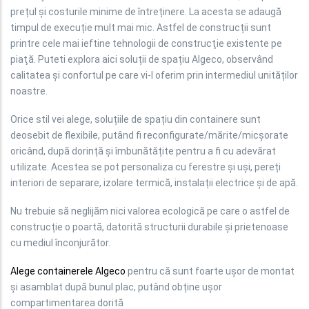
prețul și costurile minime de întreținere. La acesta se adaugă
timpul de execuție mult mai mic. Astfel de construcții sunt
printre cele mai ieftine tehnologii de construcţie existente pe
piaţă. Puteti explora aici soluții de spațiu Algeco, observând
calitatea şi confortul pe care vi-l oferim prin intermediul unităților
noastre.
Orice stil vei alege, soluțiile de spațiu din containere sunt
deosebit de flexibile, putând fi reconfigurate/mărite/micșorate
oricând, după dorință și îmbunătățite pentru a fi cu adevărat
utilizate. Acestea se pot personaliza cu ferestre și uși, pereți
interiori de separare, izolare termică, instalații electrice și de apă.
Nu trebuie să neglijăm nici valorea ecologică pe care o astfel de
construcție o poartă, datorită structurii durabile şi prietenoase
cu mediul înconjurător.
Alege containerele Algeco
pentru că sunt foarte ușor de montat
și asamblat după bunul plac, putând obține uşor
compartimentarea dorită