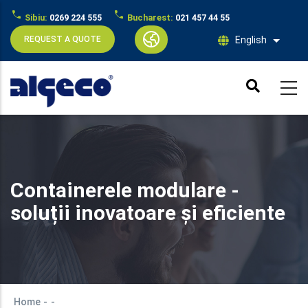
Sibiu:
0269 224 555
Bucharest:
021 457 44 55
REQUEST A QUOTE
English
List ad
Skip
to
main
content
Containerele modulare -
soluții inovatoare și eficiente
Home
-
-