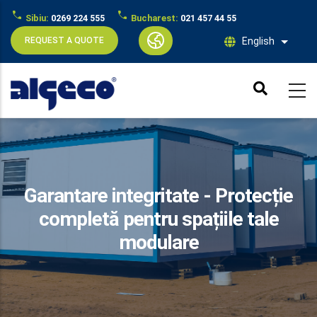
Sibiu:
0269 224 555
Bucharest:
021 457 44 55
REQUEST A QUOTE
English
List ad
Skip
to
main
content
Garantare integritate - Protecție
completă pentru spațiile tale
modulare