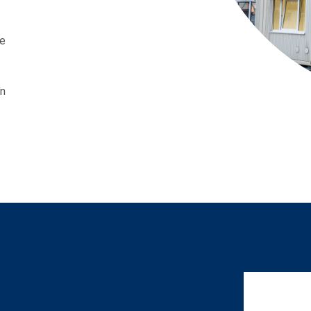
re
în