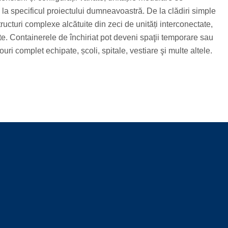
la specificul proiectului dumneavoastră. De la clădiri simple
ructuri complexe alcătuite din zeci de unități interconectate,
ate. Containerele de închiriat pot deveni spaţii temporare sau
ri complet echipate, școli, spitale, vestiare şi multe altele.