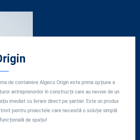
Advance
sponibilitatea rapidă și flexibilitatea spațiului reprezintă
prioritate pentru dumneavoastră? Aveți nevoie de o
ădire temporară, complet funcțională, la un preț
antajos? Gama Advance poate fi configurată și
rsonalizată pentru orice nevoie!