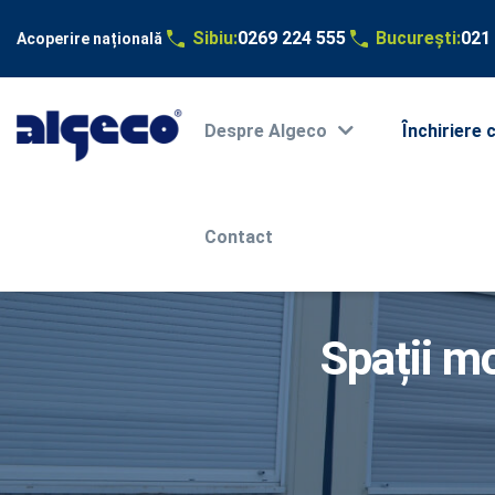
Sibiu:
0269 224 555
București:
021
Acoperire națională
Main
navigation
Sari
Despre Algeco
Ȋnchiriere 
la
conținutul
principal
Contact
Spații mo