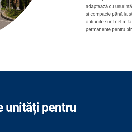
adaptează cu ușurință 
și compacte până la st
opțiunile sunt nelimit
permanente pentru birou
 unități pentru