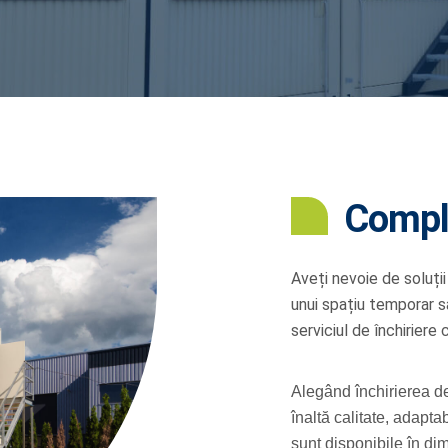
Comple
Aveți nevoie de soluții
unui spațiu temporar s
serviciul de închiriere 
Alegând închirierea de
înaltă calitate, adapt
sunt disponibile în dim