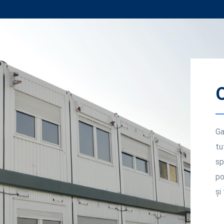
Di
o 
cl
av
pe