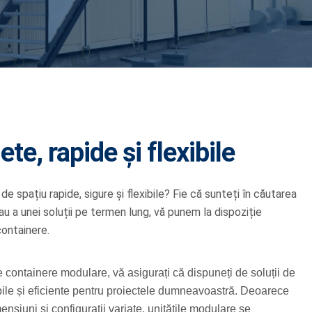
te, rapide și flexibile
 de spațiu rapide, sigure și flexibile? Fie că sunteți în căutarea
au a unei soluții pe termen lung, vă punem la dispoziție
containere.
 containere modulare, vă asigurați că dispuneți de soluții de
abile și eficiente pentru proiectele dumneavoastră. Deoarece
ensiuni și configurații variate, unitățile modulare se