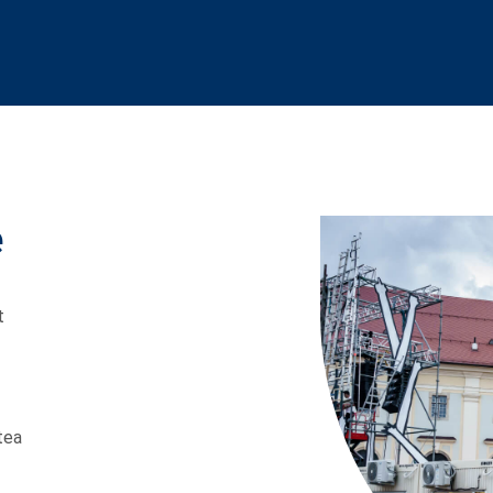
e
t
tea