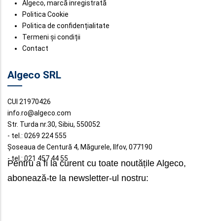
Algeco, marcă inregistrată
Politica Cookie
Politica de confidențialitate
Termeni și condiții
Contact
Algeco SRL
CUI 21970426
info.ro@algeco.com
Str. Turda nr.30, Sibiu, 550052
- tel.: 0269 224 555
Șoseaua de Centură 4, Măgurele, Ilfov, 077190
- tel.: 021 457 44 55
Pentru a fi la curent cu toate noutățile Algeco,
abonează-te la newsletter-ul nostru: